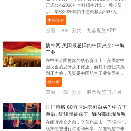
正式公布2026年本科招生计划。 数据显
示，学校2026年招生总规模为2537人。其
中，面向普通高中毕业生招收生长军官
牛势策略
本....
查看：
202
分类：
九鼎配资APP
擒牛网 美国最忌惮的中国央企: 中航
工业
在中美大国博弈的核心赛道上，美国对中
国央企的忌惮从未停止，而其中最让其感
到压力的，无疑是中国航空工业集团有限
公司（中航工业）。 作为肩负国家航空航
擒牛网
天战略使命的核....
查看：
139
分类：
股票配资门户网
国汇策略 60万吨油菜籽白买? 中方下
单后, 红线就被踩了, 加内部出现反叛
在阅读此文之前，辛苦您点击一下“关注”，
既方便您进行讨论和分享，又能给您带来