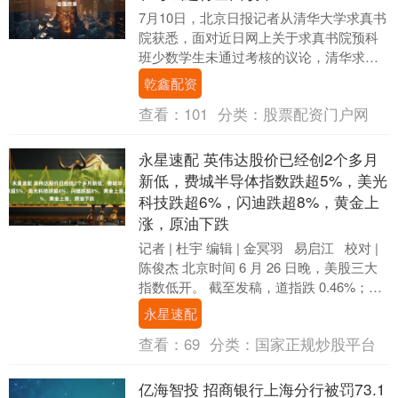
7月10日，北京日报记者从清华大学求真书
院获悉，面对近日网上关于求真书院预科
班少数学生未通过考核的议论，清华求真
书院院长丘成桐表示，将进一步改革招生
乾鑫配资
方式，希望学....
查看：
101
分类：
股票配资门户网
永星速配 英伟达股价已经创2个多月
新低，费城半导体指数跌超5%，美光
科技跌超6%，闪迪跌超8%，黄金上
涨，原油下跌
记者 | 杜宇 编辑 | 金冥羽 易启江 校对 |
陈俊杰 北京时间 6 月 26 日晚，美股三大
指数低开。 截至发稿，道指跌 0.46%；纳
指跌 1.....
永星速配
查看：
69
分类：
国家正规炒股平台
亿海智投 招商银行上海分行被罚73.1