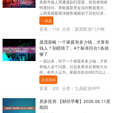
美股市场上周遭遇剧烈震荡，投资者情绪
明显转向。美银最新资金流向数据显示，
上周美国股票净抛售规模创下历史纪录，
标普500指数同期录得逾一年来最大单周跌
一鼎盈
幅。 美国银....
查看：
118
分类：
股票配资门户网
鼎茂策略 一个家庭有多少钱，才算有
钱人？别瞎猜了，4个标准符合1条就
够了
一直以来，对于一个家庭有多少钱，才算
有钱人这个问题，社会各界存在着较大分
歧。有些人认为，家庭存款在600万以上才
算是有钱人。也有人觉得只要手里有二套
鼎茂策略
及以上房产的....
查看：
202
分类：
九鼎配资APP
易多投资 【财经早餐】2026.06.11星
期四