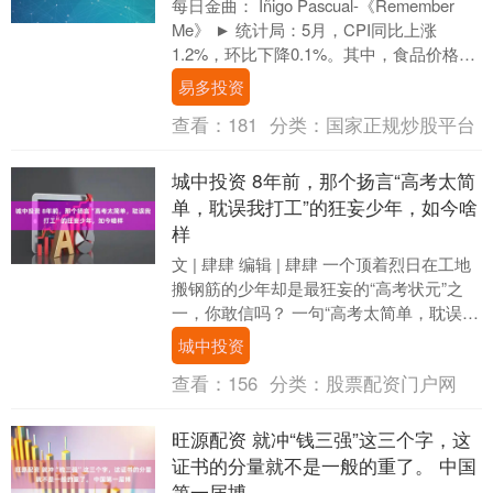
每日金曲： Iñigo Pascual-《Remember
Me》 ► 统计局：5月，CPI同比上涨
1.2%，环比下降0.1%。其中，食品价格下
降1.7%，同比....
易多投资
查看：
181
分类：
国家正规炒股平台
城中投资 8年前，那个扬言“高考太简
单，耽误我打工”的狂妄少年，如今啥
样
文 | 肆肆 编辑 | 肆肆 一个顶着烈日在工地
搬钢筋的少年却是最狂妄的“高考状元”之
一，你敢信吗？ 一句“高考太简单，耽误我
打工”瞬间引起哗然，无数人说他眼高....
城中投资
查看：
156
分类：
股票配资门户网
旺源配资 就冲“钱三强”这三个字，这
证书的分量就不是一般的重了。 中国
第一届博