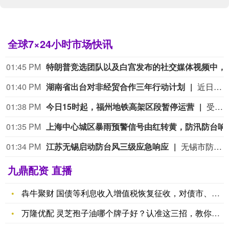
全球7×24小时市场快讯
01:45 PM
特朗普竞选团队以及白宫发布的社交媒体视频中，部分
01:40 PM
湖南省出台对非经贸合作三年行动计划
近日，《湖南省对非经贸合作三年行动计划（2026-2028年）》经省政府常务会议审议通过并正式印发实施，这是未来3年我省推进湘非经贸深度合作的纲领性文件。 行动计划提出，力争到2028年，全省对非进出口额达到800亿元，聚焦12个重点非洲国家，打造10个左右产能合作标志性项目，打造1至2个中非“两国双园”样板项目，推动全省对非贸易规模稳步增长，对非投资成效持续显现，优势产业外向度大幅提升，基本形成对非经贸合作服务体系。 矿业领域，完善在非项目配套设施，扩大资源回运规模，带动矿山设备、选矿辅料及能源设备出口，梯度推进矿业检测实验室建设，设立对非矿业勘查投资基金。汽车及零部件领域，扩大散件出口，开拓重点国家网约车市场，扩大二手车出口。医疗器械领域，打造境内外双平台协同运营模式，加快产品市场认证与本土销售渠道布局，打造中非友好医院带动医疗设备及耗材出口。工程机械领域，对接中资企业在非重大基础设施及矿山工程项目，扩大品牌主机出口，推动工程机械再制造出口。现代农业领域，在非布局农机产销服一体化中心，同步培育产贸融合项目，统筹扩大优势产品出口与非洲特色农产品进口。绿色能源领域，推动新能源产业与在非中资项目协同发展，加强与非洲相关部门及行业协会、项目运营商的对接，支持投建营一体化项目建设。（湖南日报）
01:38 PM
今日15时起，福州地铁高架区段暂停运营
受台风“白海豚”影响，为保障乘客出行安全，经综合研判，自8月9日15时起，福州地铁6号线和滨海快线高架站及高架区段停运，恢复正常运营时间另行通知。
01:35 PM
上海中心城区暴雨预警信
01:34 PM
江苏无锡启动防台风三级应急响应
无锡市防汛抗旱指挥部8月9日发布关于提升全市防台风应急响应至三级的紧急通知：市防汛抗旱指挥部于8月9日12时提升全市防台风应急响应至三级，启动以下重点防台措施。1.户外在建工地停工，港口码头停止作业。2.内河航道（长江无锡段除外）停航，关停渡口，船舶回港停靠。3.关停旅游景区室外高风险游乐项目，关闭沿湖和山区景区。4.封控沿江沿湖水库大堤、堤顶公路以及各类临水步道、栈道等设施，沿湖公路实施交通管制。5.地铁高架及地面区段限速运行或停运，停止山区等风险区域公交线路，对沿山体公路进行交通管制。6.停止组织露天集体活动和各类大型活动，停止学校和培训机构暂停户外教学活动。7.撤离地质灾害点、危旧房屋、未有效加固的临时活动板房的人员。8.地下空间、下穿立交、隧道一旦进水，立即关停。应急响应期间，请各有关单位和广大市民密切关注天气，加强防范。1.台风影响期间，尽量不要外出。2.远离地下空间，一旦发现进水迹象请不要进入。3.远离山体和水体周边，防止山洪、山体滑坡、泥石流和临水设施故障造成人员财产损失。4.远离电力设施，防止触电。5.远离高大树木、广告牌、路灯、电线杆、危旧房屋、施工围挡等区域。6.检查加固室外门窗、空调机、屋顶设施等，清除户外阳台杂物，防止高空坠物伤人。7.出行注意避开桥涵、下立交、隧道、低洼积水区域，车辆熄火时立即到安全区域避险，不要涉水通行。8.拒绝户外聚餐活动，不进入有风险的老旧房屋和设施。
九鼎配资 直播
犇牛聚财 国债等利息收入增值税恢复征收，对债市、财政、银行、
万隆优配 灵芝孢子油哪个牌子好？认准这三招，教你选出优质产品