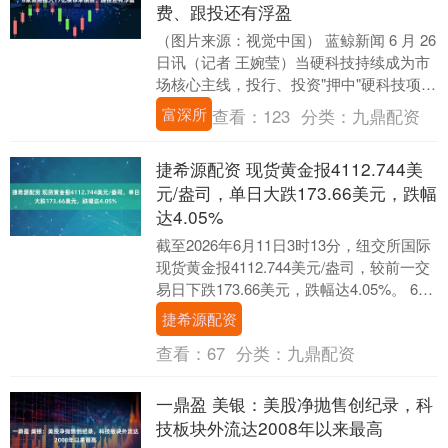
费、跟投还有浮盈
（图片来源：视觉中国） 蓝鲸新闻 6 月 26
日讯（记者 王婉莹）当硬科技持续成为市
场核心主线，投行、投资"押中"硬科技项目
的券商也成为这轮行情中的正向受益者....
富深所
查看：
123
分类：
九鼎配资
捷希源配资 现货黄金报4112.744美
元/盎司，单日大跌173.66美元，跌幅
达4.05%
截至2026年6月11日3时13分，纽交所国际
现货黄金报4112.744美元/盎司，较前一交
易日下跌173.66美元，跌幅达4.05%。 6月
10日国际黄金市场....
捷希源配资
查看：
67
分类：
九鼎配资
一鼎盈 美银：美股净抛售创纪录，科
技板块外流达2008年以来最高