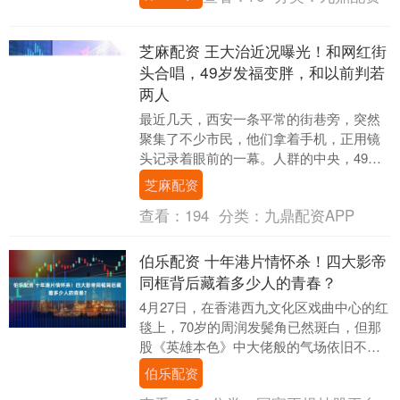
招股书....
芝麻配资 王大治近况曝光！和网红街
头合唱，49岁发福变胖，和以前判若
两人
最近几天，西安一条平常的街巷旁，突然
聚集了不少市民，他们拿着手机，正用镜
头记录着眼前的一幕。人群的中央，49岁
的王大治正在专心地调试着麦克风音效，
芝麻配资
旁边站着西安本....
查看：
194
分类：
九鼎配资APP
伯乐配资 十年港片情怀杀！四大影帝
同框背后藏着多少人的青春？
4月27日，在香港西九文化区戏曲中心的红
毯上，70岁的周润发鬓角已然斑白，但那
股《英雄本色》中大佬般的气场依旧不减
当年，仍旧能让人一眼认出他是电影中的
伯乐配资
传奇。而6....