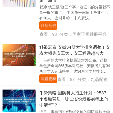
就冲“钱三强”这三个字，这证书的分量就不
是一般的重了。 中国第一届博士毕业生共
有18人，当时号称：十八罗汉。....
旺源配资
查看：
93
分类：
国家正规炒股平台
科银宏泰 安徽34所大学排名调整！安
农大领先安工大，安工程远超合大
一份新的大学排名榜最近对外公布。该榜
单包括全国865所本科院校。安徽省共有34
所大学入选该榜单。这34所大学的排名各
有不同。安徽农业大学在全国排名第156
科银宏泰
查看：
97
分类：
九鼎配资
位，比....
牛势策略 国防科大招生计划：2537
个名额背后，哪些省份最容易考上“军
中清华”？
近日，素有“军中清华”之称的国防科技大学