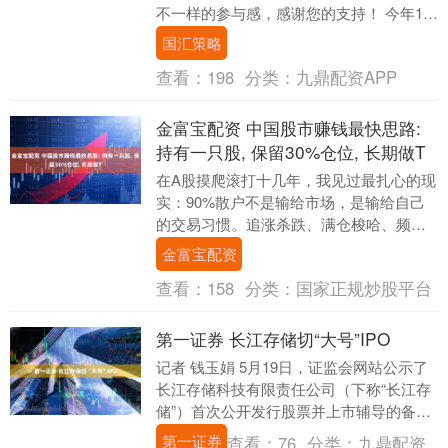
不一样的参与感，感谢您的支持！ 今年1
月，加拿大总理马克·卡尼访华，中加关系
国汇策略
迎来破冰....
查看：
198
分类：
九鼎配资APP
金富宝配资 中国股市赚钱最快思路:
持有一只股, 保留30%仓位, 长期做T
在A股摸爬滚打十几年，我见过最扎心的现
实：90%散户不是输给市场，是输给自己
的交易习惯。追涨杀跌、满仓梭哈、频繁
换股、套牢躺平……一年到头忙忙碌碌，
金富宝配资
本金却越做越....
查看：
158
分类：
国家正规炒股平台
第一证券 长江存储切“大号”IPO
记者 钱玉娟 5月19日，证监会网站公示了
长江存储科技有限责任公司（下称“长江存
储”）首次公开发行股票并上市辅导的备案
报告。两天前，长鑫存储也更新了科创板
第一证券
查看：
76
分类：
九鼎配资