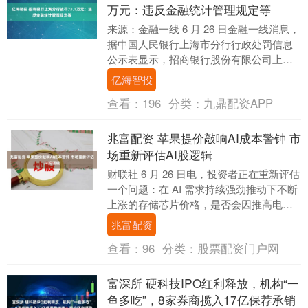
万元：违反金融统计管理规定等
来源：金融一线 6 月 26 日金融一线消息，
据中国人民银行上海市分行行政处罚信息
公示表显示，招商银行股份有限公司上海
分行因违反金融统计管理规定、占压财政
亿海智投
存款或....
查看：
196
分类：
九鼎配资APP
兆富配资 苹果提价敲响AI成本警钟 市
场重新评估AI股逻辑
财联社 6 月 26 日电，投资者正在重新评估
一个问题：在 AI 需求持续强劲推动下不断
上涨的存储芯片价格，是否会因推高电子
产品制造商和消费者的成本，而开始抑
兆富配资
制....
查看：
96
分类：
股票配资门户网
富深所 硬科技IPO红利释放，机构“一
鱼多吃”，8家券商揽入17亿保荐承销