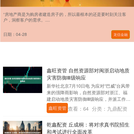
“房地产商是为购房者建造房子的，所以最根本的还是要时刻关注客
户，洞察客户的需求。....
日期：04-28
龙信金融
鑫旺资管 自然资源部对闽浙启动地质
灾害防御Ⅲ级响应
新华社北京7月10日电 为应对“巴威”台风带
来的强降雨影响，自然资源部对浙江、福
建启动地质灾害防御Ⅲ级响应，并派工作组
赴现场指导防御应对工作。 据气象部门预
鑫旺资管
查看：
64
分类：
九鼎配资
测，....
乾鑫配资 丘成桐：将对求真书院招生
和考试进行全面改革